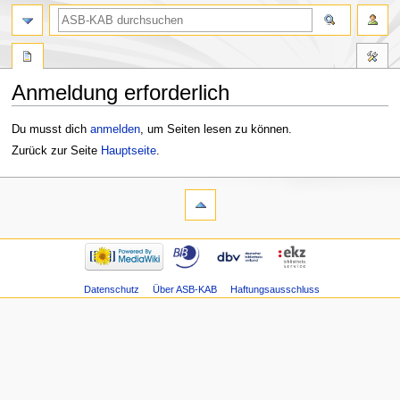
Anmeldung erforderlich
Zur
Zur
Du musst dich
anmelden
, um Seiten lesen zu können.
Navigation
Suche
Zurück zur Seite
Hauptseite
.
springen
springen
Datenschutz
Über ASB-KAB
Haftungsausschluss