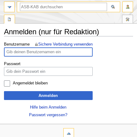
Anmelden (nur für Redaktion)
Zur
Zur
Benutzername
Sichere Verbindung verwenden
Navigation
Suche
springen
springen
Passwort
Angemeldet bleiben
Anmelden
Hilfe beim Anmelden
Passwort vergessen?