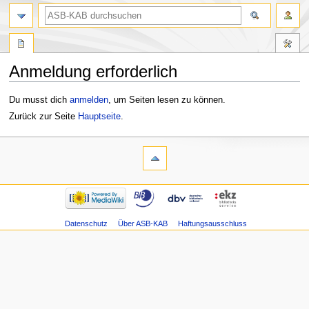
Anmeldung erforderlich
Zur
Zur
Du musst dich
anmelden
, um Seiten lesen zu können.
Navigation
Suche
Zurück zur Seite
Hauptseite
.
springen
springen
Datenschutz
Über ASB-KAB
Haftungsausschluss