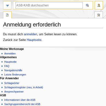
Anmeldung erforderlich
Zur
Zur
Du musst dich
anmelden
, um Seiten lesen zu können.
Navigation
Suche
Zurück zur Seite
Hauptseite
.
springen
springen
Meine Werkzeuge
Anmelden
Allgemeines
Hauptseite
FAQ
Navigationshilfe
Letzte Änderungen
Für Anwender
Schlagwörter
Schlagwortregister (neu, in Arbeit)
Ansprechpartner
ASB
Informationen über die ASB
Sachgruppenübersicht der ASB