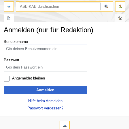
Anmelden (nur für Redaktion)
Zur
Zur
Benutzername
Navigation
Suche
springen
springen
Passwort
Angemeldet bleiben
Anmelden
Hilfe beim Anmelden
Passwort vergessen?