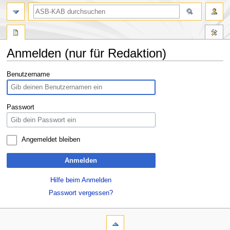
Anmelden (nur für Redaktion)
Zur
Zur
Benutzername
Navigation
Suche
springen
springen
Passwort
Angemeldet bleiben
Anmelden
Hilfe beim Anmelden
Passwort vergessen?