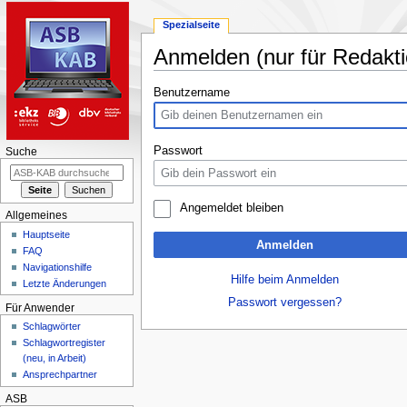
Spezialseite
Anmelden (nur für Redakti
Zur
Zur
Benutzername
Navigation
Suche
springen
springen
Passwort
Suche
Angemeldet bleiben
Allgemeines
Hauptseite
Anmelden
FAQ
Navigationshilfe
Hilfe beim Anmelden
Letzte Änderungen
Passwort vergessen?
Für Anwender
Schlagwörter
Schlagwortregister
(neu, in Arbeit)
Ansprechpartner
ASB