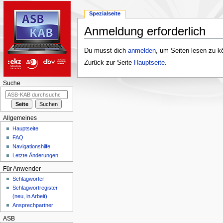
Spezialseite
Anmeldung erforderlich
Zur
Zur
Du musst dich
anmelden
, um Seiten lesen zu k
Navigation
Suche
Zurück zur Seite
Hauptseite
.
springen
springen
Suche
Allgemeines
Hauptseite
FAQ
Navigationshilfe
Letzte Änderungen
Für Anwender
Schlagwörter
Schlagwortregister
(neu, in Arbeit)
Ansprechpartner
ASB